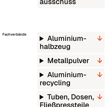
ausschuss
Fachverbände
Aluminium­
halbzeug
Metall­pulver
Aluminium­
recycling
Tuben, Dosen,
Fließpress­teile