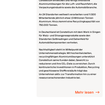
Constellium entwickelt und fertigt innovative
Aluminiumlösungen für die Luft- und Raumfahrt, die
Verpackungsindustrie sowie die Automobilbranche.
An 24 Standorten weltweit verarbeiten rund 11.500
Mitarbeitende jährlich etwa 1,5 Millionen Tonnen
Aluminium. Hinzu kommt eine Recyclingkapazität von
750.000 Tonnen.
In Deutschland ist Constellium mit dem Werk in Singen
für Walz- und Strangpressprodukte sowie den
Standorten Gottmadingen und Dahenfeld für
Automobilkomponenten vertreten.
Nachhaltigkeit steht im Mittelpunkt der
Unternehmensstrategie. Mit hochentwickelten,
recyclingfähigen Aluminiumlösungen unterstützt
Constellium seine Kunden dabei, Gewicht zu
reduzieren und ihre CO₂-Ziele zu erreichen. Durch
kontinuierliche Investitionen in Produktion, Recycling
und geschlossene Stoffkreisläufe trägt das
Unternehmen aktiv zur Transformation hin zu einer
ressourcenschonenden Industrie bei.
Mehr lesen